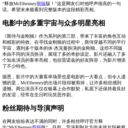
“释放McElhenney
剪辑
版！”这是网友们对他呼声很高的一句
话。希望未来能看到完整版本的这段精彩亮相。
电影中的多重宇宙与众多明星亮相
《斯侍与金刚狼》作为系列的第三部，带来了丰富的角色互动
和精彩的特效。在寻找金刚狼的过程中，斯侍穿越不同的平行
宇宙，遇到多个版本的休·杰克曼扮演的金刚狼。这些不同版
本由不同的演员扮演，展现了多的奇妙设定。影片还融入了多
个知名演员的客串亮相，包括雷诺兹的好友阵容，为影片增添
了不少特色。
据悉，影片中的大量客串场景也是电影的一大看点，但令人遗
憾的是，McElhenney的出场片段却被剪掉，让许多粉丝感到
遗憾。两位演员不仅在银幕上合作默契，私底下还保持着良好
的友谊，经常在生日时玩笑恶作剧。
粉丝期待与导演声明
在网友纷纷表达不满的同时，许多粉丝呼吁官方释
出“McElhenney
剪辑
版”。目前，导演和制片方尚未就片段被裁