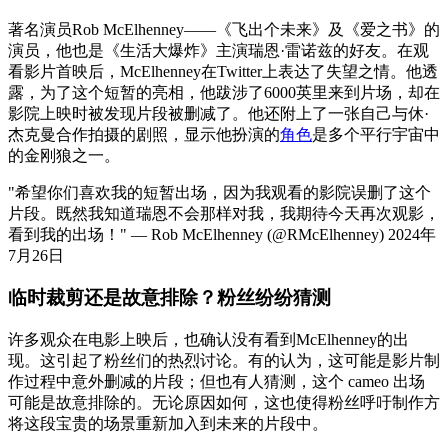
著名演员Rob McElhenney——《飞出个未来》及《爱之书》的
演员，他也是《生活大爆炸》主演瑞恩·雷诺兹的好友。在观
看影片首映后，McElhenney在Twitter上表达了失望之情。他透
露，为了这个短暂的亮相，他跋涉了6000英里来到片场，却在
影院上映时被发现片段被删减了。他还附上了一张自己与休·
杰克曼合作拍摄的剧照，显示他扮演的
角色
是多个平行宇宙中
的金刚狼之一。
"希望你们喜欢我的短暂出场，因为我观看的影院误删了这个
片段。既然我知道瑞恩不会那样对我，我期待今天再次观影，
看到我的出场！" — Rob McElhenney (@RMcElhenney) 2024年
7月26日
临时裁剪还是故意排除？粉丝纷纷猜测
许多观众在电影上映后，也确认没有看到McElhenney的出
现。这引起了粉丝们的热烈讨论。有的认为，这可能是影片制
作过程中意外删减的片段；但也有人猜测，这个 cameo 出场
可能是故意排除的。无论原因如何，这也使得粉丝呼吁制作方
将这段宝贵的场景重新加入到未来的片段中。