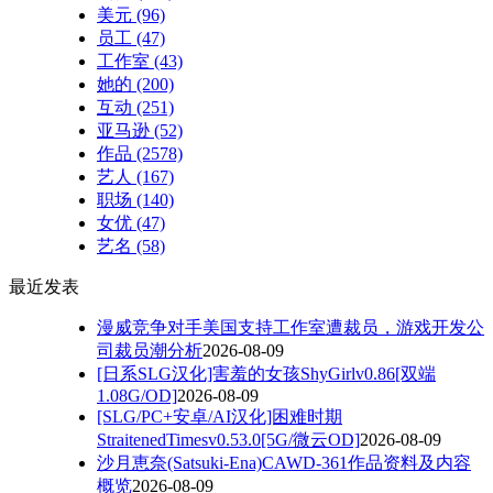
美元
(96)
员工
(47)
工作室
(43)
她的
(200)
互动
(251)
亚马逊
(52)
作品
(2578)
艺人
(167)
职场
(140)
女优
(47)
艺名
(58)
最近发表
漫威竞争对手美国支持工作室遭裁员，游戏开发公
司裁员潮分析
2026-08-09
[日系SLG汉化]害羞的女孩ShyGirlv0.86[双端
1.08G/OD]
2026-08-09
[SLG/PC+安卓/AI汉化]困难时期
StraitenedTimesv0.53.0[5G/微云OD]
2026-08-09
沙月恵奈(Satsuki-Ena)CAWD-361作品资料及内容
概览
2026-08-09