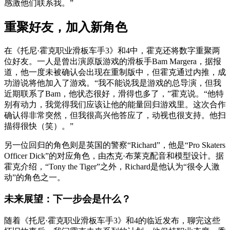
感激他们联系我。”
重聚好友，加入新角色
在《托尼·霍克职业滑板车手3》和4中，霍克还将数字重聚两
位好友。一人是曾出演原版游戏的滑板手Bam Margera，据报
道，他一度未被确认会出现在重制版中，但霍克通过内推，成
功游说将他加入了游戏。“我不能说我是游戏的总导演，但我
近期联系了Bam，他状态很好，滑得也多了，”霍克说。“他特
别有动力，我觉得我们应该让他的能量回归游戏里。这次合作
确认得非常突然，但我很高兴他答应了，动视也很支持。他扫
描得很快（笑）。”
另一位回归的角色则是英国的警察“Richard”，他是“Pro Skaters
Officer Dick”的对应角色，由杰克·布莱克配音和模型设计。据
霍克介绍，“Tony the Tiger”之外，Richard是他认为“很令人激
动”的角色之一。
未来展望：下一步会是什么？
随着《托尼·霍克职业滑板车手3》和4的临近发布，聊完这些