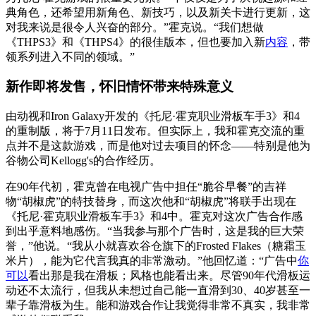
典角色，还希望用新角色、新技巧，以及新关卡进行更新，这
对我来说是很令人兴奋的部分。”霍克说。“我们想做
《THPS3》和《THPS4》的很佳版本，但也要加入新
内容
，带
领系列进入不同的领域。”
新作即将发售，怀旧情怀带来特殊意义
由动视和Iron Galaxy开发的《托尼·霍克职业滑板车手3》和4
的重制版，将于7月11日发布。但实际上，我和霍克交流的重
点并不是这款游戏，而是他对过去项目的怀念——特别是他为
谷物公司Kellogg's的合作经历。
在90年代初，霍克曾在电视广告中担任“脆谷早餐”的吉祥
物“胡椒虎”的特技替身，而这次他和“胡椒虎”将联手出现在
《托尼·霍克职业滑板车手3》和4中。霍克对这次广告合作感
到出乎意料地感伤。“当我参与那个广告时，这是我的巨大荣
誉，”他说。“我从小就喜欢谷仓旗下的Frosted Flakes（糖霜玉
米片），能为它代言我真的非常激动。”他回忆道：“广告中
你
可以
看出那是我在滑板；风格也能看出来。尽管90年代滑板运
动还不太流行，但我从未想过自己能一直滑到30、40岁甚至一
辈子靠滑板为生。能和游戏合作让我觉得非常不真实，我非常