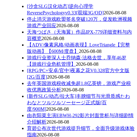
[沙盒SLG汉化动态]逆向心理学
ReversePsychologyv0.33[双端3G/OD]
2026-08-08
停止消灭游戏欧盟签名突破120万，促发欧洲视频
游戏产业回应
2026-08-08
天海つばさ（天海翼）作品IPX-779详细资料与内
容概览
2026-08-08
【ADV/像素风格/动画表现】LoveTriangle【完整
版动画】【600M/度盘】
2026-08-08
游戏行业资深人士乔纳森·法格去世，享年46岁
【游戏行业危机管理】
2026-08-08
[RPG/PC+安卓/官中]夜幕之花V0.328官方中文版
[2G/百度]
2026-08-08
去年英国游戏税收减免超1.8亿英镑，游戏产业税
收优惠政策分析
2026-08-08
[新作SLG/动态/拉大车]丰腴细节与光滑质感たわ
わなとツルツルソーセージ正式版[百
度/900M]
2026-08-08
由衣阳菜主演EBWH-292影片封面赏析与详细剧情
介绍解析
2026-08-08
育碧公布次世代游戏提升细节，全面升级游戏体验
指南
2026-08-08