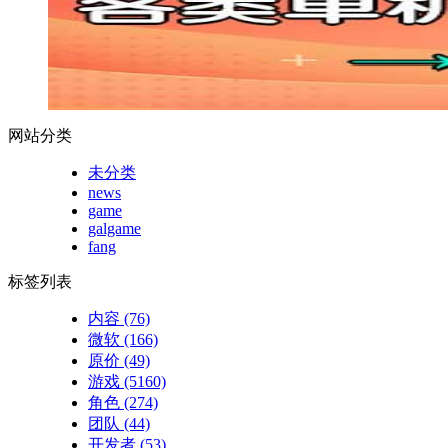
网站分类
未分类
news
game
galgame
fang
标签列表
内容
(76)
微软
(166)
原价
(49)
游戏
(5160)
角色
(274)
团队
(44)
开发者
(53)