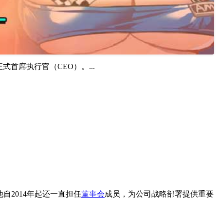
为公司正式首席执行官（CEO）。...
他自2014年起还一直担任
董事会
成员，为公司战略部署提供重要