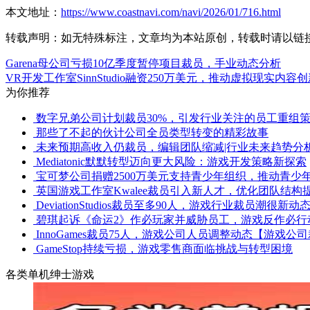
本文地址：
https://www.coastnavi.com/navi/2026/01/716.html
转载声明：
如无特殊标注，文章均为本站原创，转载时请以链
Garena母公司亏损10亿季度暂停项目裁员，手业动态分析
VR开发工作室SinnStudio融资250万美元，推动虚拟现实内容
为你推荐
数字兄弟公司计划裁员30%，引发行业关注的员工重组
那些了不起的伙计公司全员类型转变的精彩故事
未来预期高收入仍裁员，编辑团队缩减|行业未来趋势分
Mediatonic默默转型迈向更大风险：游戏开发策略新探索
宝可梦公司捐赠2500万美元支持青少年组织，推动青少
英国游戏工作室Kwalee裁员引入新人才，优化团队结构
DeviationStudios裁员至多90人，游戏行业裁员潮很新动
碧琪起诉《命运2》作必玩家并威胁员工，游戏反作必行
InnoGames裁员75人，游戏公司人员调整动态【游戏公
GameStop持续亏损，游戏零售商面临挑战与转型困境
各类单机绅士游戏