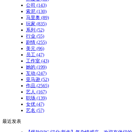
公司
(143)
索尼
(130)
马里奥
(89)
玩家
(835)
系列
(52)
行业
(55)
剧情
(255)
美元
(96)
员工
(47)
工作室
(43)
她的
(199)
互动
(247)
亚马逊
(52)
作品
(2565)
艺人
(167)
职场
(139)
女优
(47)
艺名
(57)
最近发表