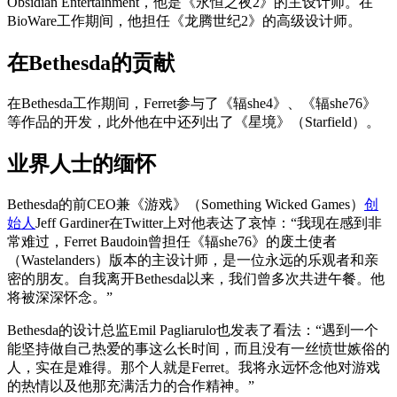
Obsidian Entertainment，他是《永恒之夜2》的主设计师。在
BioWare工作期间，他担任《龙腾世纪2》的高级设计师。
在Bethesda的贡献
在Bethesda工作期间，Ferret参与了《辐she4》、《辐she76》
等作品的开发，此外他在中还列出了《星境》（Starfield）。
业界人士的缅怀
Bethesda的前CEO兼《游戏》（Something Wicked Games）
创
始人
Jeff Gardiner在Twitter上对他表达了哀悼：“我现在感到非
常难过，Ferret Baudoin曾担任《辐she76》的废土使者
（Wastelanders）版本的主设计师，是一位永远的乐观者和亲
密的朋友。自我离开Bethesda以来，我们曾多次共进午餐。他
将被深深怀念。”
Bethesda的设计总监Emil Pagliarulo也发表了看法：“遇到一个
能坚持做自己热爱的事这么长时间，而且没有一丝愤世嫉俗的
人，实在是难得。那个人就是Ferret。我将永远怀念他对游戏
的热情以及他那充满活力的合作精神。”