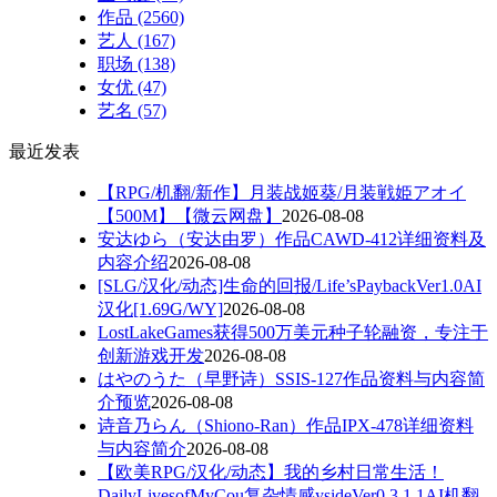
作品
(2560)
艺人
(167)
职场
(138)
女优
(47)
艺名
(57)
最近发表
【RPG/机翻/新作】月装战姬葵/月装戦姫アオイ
【500M】【微云网盘】
2026-08-08
安达ゆら（安达由罗）作品CAWD-412详细资料及
内容介绍
2026-08-08
[SLG/汉化/动态]生命的回报/Life’sPaybackVer1.0AI
汉化[1.69G/WY]
2026-08-08
LostLakeGames获得500万美元种子轮融资，专注于
创新游戏开发
2026-08-08
はやのうた（早野诗）SSIS-127作品资料与内容简
介预览
2026-08-08
诗音乃らん（Shiono-Ran）作品IPX-478详细资料
与内容简介
2026-08-08
【欧美RPG/汉化/动态】我的乡村日常生活！
DailyLivesofMyCou复杂情感ysideVer0.3.1.1AI机翻