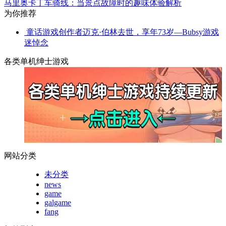
马里奥卡丁车骑线：当景点故障时的趣味体验解析
为你推荐
童话游戏创作者迈克·伯林去世，享年73岁—Bubsy游戏
迷悼念
各类单机绅士游戏
网站分类
未分类
news
game
galgame
fang