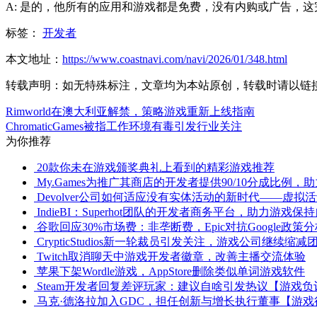
A: 是的，他所有的应用和游戏都是免费，没有内购或广告，
标签：
开发者
本文地址：
https://www.coastnavi.com/navi/2026/01/348.html
转载声明：
如无特殊标注，文章均为本站原创，转载时请以链
Rimworld在澳大利亚解禁，策略游戏重新上线指南
ChromaticGames被指工作环境有毒引发行业关注
为你推荐
20款你未在游戏颁奖典礼上看到的精彩游戏推荐
My.Games为推广其商店的开发者提供90/10分成比例
Devolver公司如何适应没有实体活动的新时代——虚拟
IndieBI：Superhot团队的开发者商务平台，助力游戏保
谷歌回应30%市场费：非垄断费，Epic对抗Google政策
CrypticStudios新一轮裁员引发关注，游戏公司继续缩
Twitch取消聊天中游戏开发者徽章，改善主播交流体验
苹果下架Wordle游戏，AppStore删除类似单词游戏软件
Steam开发者回复差评玩家：建议自啥引发热议【游戏
马克·德洛拉加入GDC，担任创新与增长执行董事【游