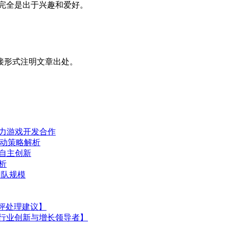
这完全是出于兴趣和爱好。
接形式注明文章出处。
，助力游戏开发合作
活动策略解析
持自主创新
分析
减团队规模
负评处理建议】
戏行业创新与增长领导者】