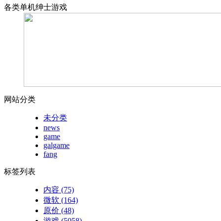
各类单机绅士游戏
网站分类
未分类
news
game
galgame
fang
标签列表
内容
(75)
微软
(164)
原价
(48)
游戏
(5058)