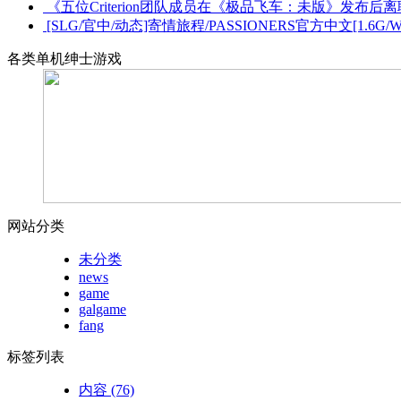
《五位Criterion团队成员在《极品飞车：未版》发布
[SLG/官中/动态]寄情旅程/PASSIONERS官方中文[1.6G/W
各类单机绅士游戏
网站分类
未分类
news
game
galgame
fang
标签列表
内容
(76)