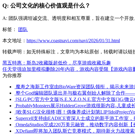
Q: 公司文化的核心价值观是什么？
A: 团队强调坦诚交流、透明度和相互尊重，旨在建立一个开
标签：
团队
本文地址：
https://www.coastnavi.com/navi/2026/01/31.html
转载声明：
如无特殊标注，文章均为本站原创，转载时请以链
黑五特惠：斯岛2收藏版超低价，尽享游戏收藏乐趣
任天堂强迫加里模拟删除20年内容，游戏内容受限【游戏内容
为你推荐
魔寿之海新工作室由BioWare资深团队领衔，揭示未来
整个God编辑团队退出并与极右翼创始人解除了合作—
[SLG/PC/官方中文版]S.E.X.Z.O.N.E.官方中文版[3G/微云
ProbablyMonsters展示HiddenGrove游戏很新内容-儿
[欧美SLG汉化很终]唇！偶像养成计划第LIP!IdolProjectVol.3[
Supercell支持由EADICE资深人士成立的新手游工作
OmedaStudios完成220万美元融资，推动数字内容
XDefiant即将加入团队斯亡竞赛模式，期待新火力战搜