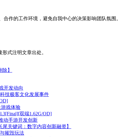
放、合作的工作环境，避免自我中心的决策影响团队氛围。
接形式注明文章出处。
删除】
游戏开发动向
—科技极客文化发展事件
OD]
童成长游戏体验
Final][双端1.62G/OD]
室，推动手游开发创新
创新【长尾关键词：数字内容创新融资】
索与摧毁玩法