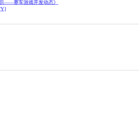
后离职——赛车游戏开发动态》
Y]