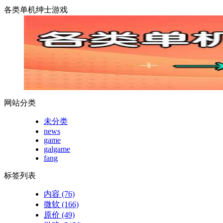
各类单机绅士游戏
网站分类
未分类
news
game
galgame
fang
标签列表
内容
(76)
微软
(166)
原价
(49)