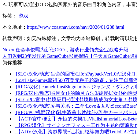
A: 玩家可以通过DLC包购买额外的音乐曲目和角色内容，丰
标签：
游戏
本文地址：
https://www.coastnavi.com/navi/2026/01/288.html
转载声明：
如无特殊标注，文章均为本站原创，转载时请以链
Nexon任命李俊熙为新任CEO，游戏行业领先企业战略升级
人们迟到23年发现的GameCube彩蛋揭秘【任天堂GameCube
为你推荐
[SLG/汉化/动态]生命的回报/Life’sPaybackVer1.0AI汉化[1.
LostLakeGames获得500万美元种子轮融资，专注于创
[RPG/汉化]JeanneinLustSingularity～ジャンヌ・ダ
[RPG/汉化/动态]被困女仆的除灵方法3/被侵扰女仆的除灵方
[SLG/PC/官中]梦境应用~通过梦境剧情成为女主角！梦境ア
[SLG/汉化/动态]爱与关系：二垒/Love＆互动:SecondBaseVer
[RPG/PC/机翻汉化]乳牛派兹卡片战斗2乳牛カードバトル2[
【ACT/官中/更新】永恒的欠损/LaVitalisImmortalLos
【RPG/汉化】サイミンオフィス～工作为主题的策略动作R
【ADV/汉化】跨越界限~让我们继续努力吧Tenioha