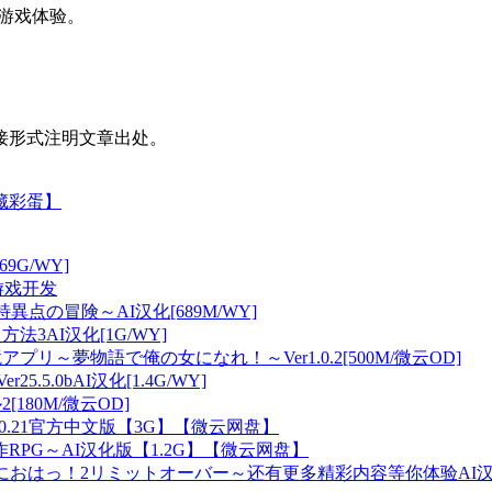
富游戏体验。
接形式注明文章出处。
隐藏彩蛋】
69G/WY]
新游戏开发
ルクと特異点の冒険～AI汉化[689M/WY]
法3AI汉化[1G/WY]
プリ～夢物語で俺の女になれ！～Ver1.0.2[500M/微云OD]
25.5.0bAI汉化[1.4G/WY]
180M/微云OD]
sBeta0.21官方中文版【3G】【微云网盘】
PG～AI汉化版【1.2G】【微云网盘】
!2/てにおはっ！2リミットオーバー～还有更多精彩内容等你体验AI