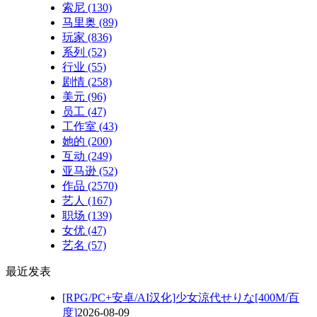
索尼
(130)
马里奥
(89)
玩家
(836)
系列
(52)
行业
(55)
剧情
(258)
美元
(96)
员工
(47)
工作室
(43)
她的
(200)
互动
(249)
亚马逊
(52)
作品
(2570)
艺人
(167)
职场
(139)
女优
(47)
艺名
(57)
最近发表
[RPG/PC+安卓/AI汉化]少女涼代せりな[400M/百
度]
2026-08-09