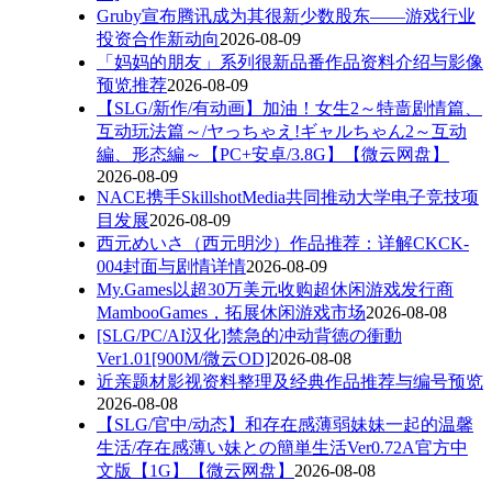
Gruby宣布腾讯成为其很新少数股东——游戏行业
投资合作新动向
2026-08-09
「妈妈的朋友」系列很新品番作品资料介绍与影像
预览推荐
2026-08-09
【SLG/新作/有动画】加油！女生2～特啬剧情篇、
互动玩法篇～/ヤっちゃえ!ギャルちゃん2～互动
編、形态編～【PC+安卓/3.8G】【微云网盘】
2026-08-09
NACE携手SkillshotMedia共同推动大学电子竞技项
目发展
2026-08-09
西元めいさ（西元明沙）作品推荐：详解CKCK-
004封面与剧情详情
2026-08-09
My.Games以超30万美元收购超休闲游戏发行商
MambooGames，拓展休闲游戏市场
2026-08-08
[SLG/PC/AI汉化]禁急的冲动背徳の衝動
Ver1.01[900M/微云OD]
2026-08-08
近亲题材影视资料整理及经典作品推荐与编号预览
2026-08-08
【SLG/官中/动态】和存在感薄弱妹妹一起的温馨
生活/存在感薄い妹との簡単生活Ver0.72A官方中
文版【1G】【微云网盘】
2026-08-08