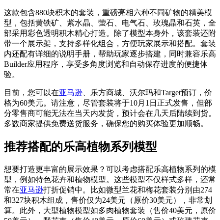
这款包含880块积木的套装，重磅亮相六种不同矿物的精美模
型，包括黄铁矿、紫水晶、萤石、电气石、玫瑰晶和石英，全
部采用彩色透明积木精心打造。除了模型本身外，该套装还附
带一个展示架，支持多样化组合，方便玩家展示和搭配。套装
内还配有详细的说明手册，帮助玩家逐步搭建，同时兼容乐高
Builder应用程序，享受多角度浏览和自动保存进度的便捷体
验。
目前，您可以在
亚马逊
、乐方商城、沃尔玛和Target预订，价
格为60美元。请注意，尽管套装将于10月1日正式发售，但部
分零售商可能无法在当天内发货，预计会在几天后陆续到货。
多数商家提供免费送货服务，确保您的购买体验更加顺畅。
推荐搭配的乐高植物系列模型
想要打造更丰富的展示效果？可以考虑搭配乐高植物系列的模
型，例如特色花卉和植物模型。这些模型不仅样式多样，还常
常在
亚马逊
打折促销中。比如微型兰花和梅花套装分别由274
和327块积木组成，售价仅为24美元（原价30美元），非常划
算。此外，大型植物模型如多肉植物套装（售价40美元，原价