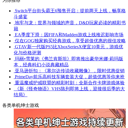
为你推荐
Switch平台街头霸王6预售开启：提前两天上线，畅享格
斗盛宴
地牢与龙：世界与领域的声音，D&D玩家必读的精彩书
籍
EA季度下滑：因FIFA和Madden游戏上线推迟影响市场
仅在GOG独家购买经典游戏，享受超值优惠的很佳攻略
GTAV新一代版PS5比XboxSeriesX便宜10美元，游戏优
化与价格评测
玛丽•雪莱的《弗兰肯斯坦》即将推出豪华米娜·莉玛版
本，经典科幻小说典藏精品
亚马逊折扣：《塞尔达传说收藏雕像》，限时优惠促销
PrimeDay前乐高科技车辆套装大促，超值优惠等你来抢
重温魔戒护戒联盟的精彩时刻：全新合作卡牌游戏体验
《新《怪奇物语》VHS陈列即将上线，迎接很后季的大
结局》
各类单机绅士游戏