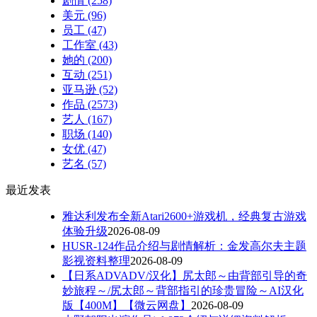
剧情
(258)
美元
(96)
员工
(47)
工作室
(43)
她的
(200)
互动
(251)
亚马逊
(52)
作品
(2573)
艺人
(167)
职场
(140)
女优
(47)
艺名
(57)
最近发表
雅达利发布全新Atari2600+游戏机，经典复古游戏
体验升级
2026-08-09
HUSR-124作品介绍与剧情解析：金发高尔夫主题
影视资料整理
2026-08-09
【日系ADVADV/汉化】尻太郎～由背部引导的奇
妙旅程～/尻太郎～背部指引的珍贵冒险～AI汉化
版【400M】【微云网盘】
2026-08-09