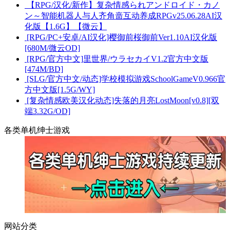
【RPG/汉化/新作】复杂情感られアンドロイド・カノ
ン～智能机器人与人齐角啬互动养成RPGv25.06.28AI汉
化版【1.6G】【微云】
[RPG/PC+安卓/AI汉化]樱御前桜御前Ver1.10AI汉化版
[680M/微云OD]
[RPG/官方中文]里世界/ウラセカイV1.2官方中文版
[474M/BD]
[SLG/官方中文/动态]学校模拟游戏SchoolGameV0.966官
方中文版[1.5G/WY]
[复杂情感欧美汉化动态]失落的月亮LostMoon[v0.8][双
端3.32G/OD]
各类单机绅士游戏
网站分类