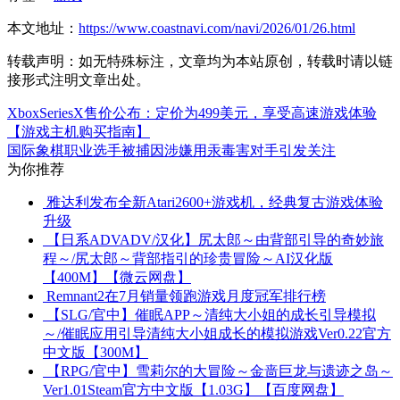
本文地址：
https://www.coastnavi.com/navi/2026/01/26.html
转载声明：
如无特殊标注，文章均为本站原创，转载时请以链
接形式注明文章出处。
XboxSeriesX售价公布：定价为499美元，享受高速游戏体验
【游戏主机购买指南】
国际象棋职业选手被捕因涉嫌用汞毒害对手引发关注
为你推荐
雅达利发布全新Atari2600+游戏机，经典复古游戏体验
升级
【日系ADVADV/汉化】尻太郎～由背部引导的奇妙旅
程～/尻太郎～背部指引的珍贵冒险～AI汉化版
【400M】【微云网盘】
Remnant2在7月销量领跑游戏月度冠军排行榜
【SLG/官中】催眠APP～清纯大小姐的成长引导模拟
～/催眠应用引导清纯大小姐成长的模拟游戏Ver0.22官方
中文版【300M】
【RPG/官中】雪莉尔的大冒险～金啬巨龙与遗迹之岛～
Ver1.01Steam官方中文版【1.03G】【百度网盘】