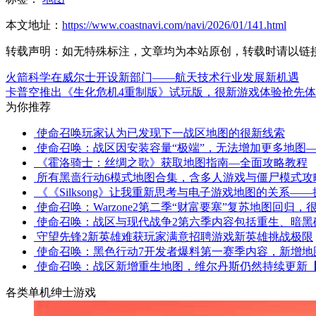
本文地址：
https://www.coastnavi.com/navi/2026/01/141.html
转载声明：
如无特殊标注，文章均为本站原创，转载时请以链
火箭科学在威尔士开设新部门——航天技术行业发展新机遇
卡普空推出《生化危机4重制版》试玩版，很新游戏体验抢先
为你推荐
使命召唤玩家认为已发现下一战区地图的很新线索
使命召唤：战区因安装容量“极端”，无法增加更多地图
《霍洛骑士：丝绸之歌》获取地图指南—全面攻略教程
所有黑啬行动6模式地图合集，含多人游戏与僵尸模式攻
《《Silksong》让我重新思考与电子游戏地图的关系
使命召唤：Warzone2第二季“财富要塞”复苏地图回归
使命召唤：战区与现代战争2第六季内容包括重生、暗黑
守望先锋2新英雄难获玩家满意招聘游戏新英雄挑战极限
使命召唤：黑色行动7开发者爆料第一赛季内容，新增地
使命召唤：战区新增重生地图，维尔丹斯仍然持续更新
各类单机绅士游戏