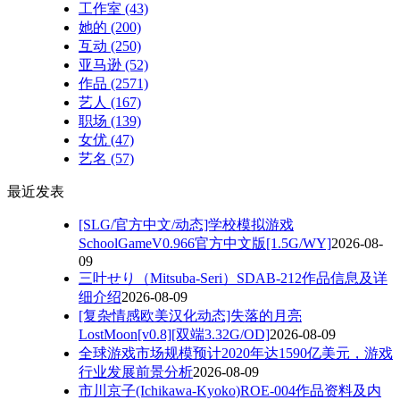
工作室
(43)
她的
(200)
互动
(250)
亚马逊
(52)
作品
(2571)
艺人
(167)
职场
(139)
女优
(47)
艺名
(57)
最近发表
[SLG/官方中文/动态]学校模拟游戏
SchoolGameV0.966官方中文版[1.5G/WY]
2026-08-
09
三叶せり（Mitsuba-Seri）SDAB-212作品信息及详
细介绍
2026-08-09
[复杂情感欧美汉化动态]失落的月亮
LostMoon[v0.8][双端3.32G/OD]
2026-08-09
全球游戏市场规模预计2020年达1590亿美元，游戏
行业发展前景分析
2026-08-09
市川京子(Ichikawa-Kyoko)ROE-004作品资料及内