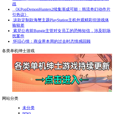
战
《KPopDemonHunters2续集渐成可能：韩流奇幻动作片
引热议》
这款定制款海蟹主题PlayStation主机外观精彩但游戏体
验较差
索尼公布前Bungie主管对女员工的恐怖短信，涉及职场
扰案件
怀旧心情：商业界本周的过去时态情感回顾
各类单机绅士游戏
网站分类
未分类
news