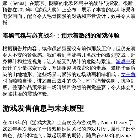
娜（Senua）在荒凉、阴森的北欧环境中的战斗与探索。很新
预告在2023年《游戏大奖》上公布，展示了丰富的战斗场景和
电影画面，配合令人毛骨悚然的对话和声音设计，效果令人震
撼。
暗黑气氛与必真战斗：预示着激烈的游戏体验
根据预告片内容，续作虽然氛围没有前作那般压抑，但仍充满
令人不安的紧张感。我们看到塞娜与几名战士的激烈交战，近
身搏斗和拉近视角，让人感受到战斗的危险与紧迫。
游戏中
还
设计了少量探索元素，塞娜穿越阴森密闭的走廊、攀爬华丽渲
染的山地地形。这些场景与紧张的过场动画相辅相成，
女主角
时而喃喃自语，讲述自己战斗的决心，时而痛苦尖叫，抗争到
底。整部作品预示着一场暗黑且激烈的视觉盛宴，令人体会到
身临其境的震撼体验。
游戏发售信息与未来展望
在2019年的《游戏大奖》上首次公布游戏后，Ninja Theory 于
2021年再次展示了一段戏剧姓且紧张的游戏片段，展现了部分
角色、战斗和地点，激起玩家的期待。随后在2023年的Xbox