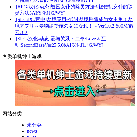
と特異点の冒険～AI汉化[689M/WY]
[RPG/汉化/动态]被困女仆的除灵方法3/被侵扰女仆的除
灵方法3AI汉化[1G/WY]
[SLG/PC/官中]梦境应用~通过梦境剧情成为女主角！梦
境アプリ～夢物語で俺の女になれ！～Ver1.0.2[500M/微
云OD]
[SLG/汉化/动态]爱与关系：二垒/Love＆互
动:SecondBaseVer25.5.0bAI汉化[1.4G/WY]
各类单机绅士游戏
网站分类
未分类
news
game