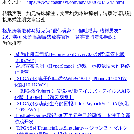
本文地址：
https://www.coastnavi.com/navi/2026/01/1247.html
转载声明：
如无特殊标注，文章均为本站原创，转载时请以链
接形式注明文章出处。
格莱姆新歌称马斯克为“很伟玩家”，但吐槽其“糟糕男友”
2.6万美元众筹温馨游戏放弃官网，背弃支持者影响深远
为你推荐
成为出租车司机BecomeTaxiDriverv0.67浏览器汉化版
[2.3G/WY]
育碧宣布关闭《HyperScape》游戏，虚拟竞技大作将终
止运营
[SLG/汉化]妻子的电话AWife&#8217;sPhonev0.9.0AI汉
化版[10.1G/WY]
【RPG/汉化/新作】传说·尾谭/テイルズ・テイルスAI汉
化版【500M】【微云网盘】
[SLG/汉化/动态]生命的回报/Life’sPaybackVer1.0AI汉化
[1.69G/WY]
LostLakeGames获得500万美元种子轮融资，专注于创新
游戏开发
[RPG/汉化]JeanneinLustSingularity～ジャンヌ・ダルク