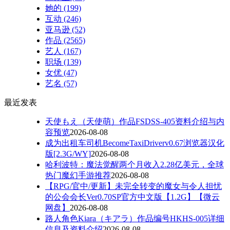
她的
(199)
互动
(246)
亚马逊
(52)
作品
(2565)
艺人
(167)
职场
(139)
女优
(47)
艺名
(57)
最近发表
天使もえ（天使萌）作品FSDSS-405资料介绍与内
容预览
2026-08-08
成为出租车司机BecomeTaxiDriverv0.67浏览器汉化
版[2.3G/WY]
2026-08-08
哈利波特：魔法觉醒两个月收入2.28亿美元，全球
热门魔幻手游推荐
2026-08-08
【RPG/官中/更新】未完全转变的魔女与令人担忧
的公会会长Ver0.70SP官方中文版【1.2G】【微云
网盘】
2026-08-08
路人角色Kiara（キアラ）作品编号HKHS-005详细
信息及资料介绍
2026-08-08