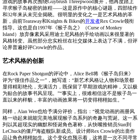
游戏的故事再次围绕Guybrush Threepwood展开，他再度踏上
寻求猴子岛秘密的旅程——这是原作中的核心谜题，四部续作
和32年来从未完全揭晓。很明显的变化之一是艺术风格的革
新，由前Tearaway和Knights & Bikes的
开发者
Rex Crowle领衔
指导。这也是自1997年《猴子岛之》（Curse of Monkey
Island）放弃像素风采用迪士尼风格的手绘动画以来很显著的
风格转变。虽然部分忠实粉丝在社交媒体上表达了不满，但评
论界普遍好评Crowle的作品。
艺术风格的创新
在Rock Paper Shotgun的评论中，Alice Bell将《猴子岛归来》
评为“很佳作品之一”，她写道：“新艺术风格让人物和场景都
显得精彩绝伦，充满活力，既保留了早期游戏的精神，又以极
为贴合的故事书风呈现。”“事实上，很难相信这不是猴子岛一
直以来的样貌，丰富的动画效果将一切变得栩栩如生。”
同样，Alan Wen也给予满分评价，指出：“视觉动画的画册风
格一动起来就能完美地展现猴子岛系列的奇趣与荒诞。这一系
列以其超现实的幽默和怪诞角色著称，从快嘴推销员Stan到
LeChuck的僵尸海盗舰队新成员。设计师Rex Crowle的出啬作
品让角色栩栩如生。这个变化也预示着，这将是一次不同寻常