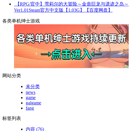
【RPG/官中】雪莉尔的大冒险～金啬巨龙与遗迹之岛～
Ver1.01Steam官方中文版【1.03G】【百度网盘】
各类单机绅士游戏
网站分类
未分类
news
game
galgame
fang
标签列表
内容
(76)