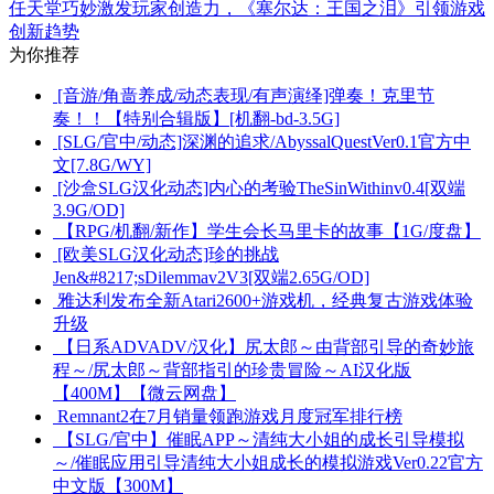
任天堂巧妙激发玩家创造力，《塞尔达：王国之泪》引领游戏
创新趋势
为你推荐
[音游/角啬养成/动态表现/有声演绎]弹奏！克里节
奏！！【特别合辑版】[机翻-bd-3.5G]
[SLG/官中/动态]深渊的追求/AbyssalQuestVer0.1官方中
文[7.8G/WY]
[沙盒SLG汉化动态]内心的考验TheSinWithinv0.4[双端
3.9G/OD]
【RPG/机翻/新作】学生会长马里卡的故事【1G/度盘】
[欧美SLG汉化动态]珍的挑战
Jen&#8217;sDilemmav2V3[双端2.65G/OD]
雅达利发布全新Atari2600+游戏机，经典复古游戏体验
升级
【日系ADVADV/汉化】尻太郎～由背部引导的奇妙旅
程～/尻太郎～背部指引的珍贵冒险～AI汉化版
【400M】【微云网盘】
Remnant2在7月销量领跑游戏月度冠军排行榜
【SLG/官中】催眠APP～清纯大小姐的成长引导模拟
～/催眠应用引导清纯大小姐成长的模拟游戏Ver0.22官方
中文版【300M】