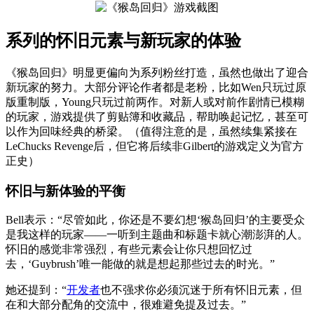
系列的怀旧元素与新玩家的体验
《猴岛回归》明显更偏向为系列粉丝打造，虽然也做出了迎合
新玩家的努力。大部分评论作者都是老粉，比如Wen只玩过原
版重制版，Young只玩过前两作。对新人或对前作剧情已模糊
的玩家，游戏提供了剪贴簿和收藏品，帮助唤起记忆，甚至可
以作为回味经典的桥梁。（值得注意的是，虽然续集紧接在
LeChucks Revenge后，但它将后续非Gilbert的游戏定义为官方
正史）
怀旧与新体验的平衡
Bell表示：“尽管如此，你还是不要幻想‘猴岛回归’的主要受众
是我这样的玩家——一听到主题曲和标题卡就心潮澎湃的人。
怀旧的感觉非常强烈，有些元素会让你只想回忆过
去，‘Guybrush’唯一能做的就是想起那些过去的时光。”
她还提到：“
开发者
也不强求你必须沉迷于所有怀旧元素，但
在和大部分配角的交流中，很难避免提及过去。”