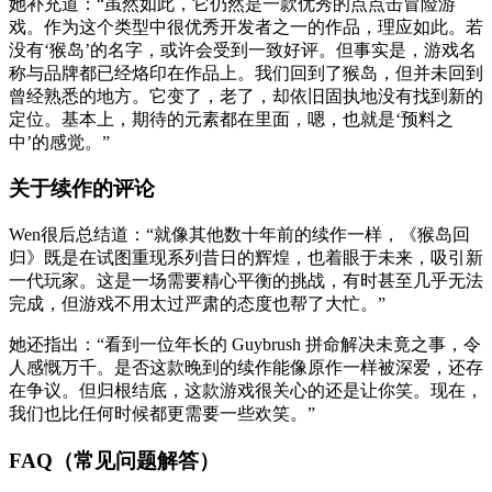
她补充道：“虽然如此，它仍然是一款优秀的点点击冒险游
戏。作为这个类型中很优秀开发者之一的作品，理应如此。若
没有‘猴岛’的名字，或许会受到一致好评。但事实是，游戏名
称与品牌都已经烙印在作品上。我们回到了猴岛，但并未回到
曾经熟悉的地方。它变了，老了，却依旧固执地没有找到新的
定位。基本上，期待的元素都在里面，嗯，也就是‘预料之
中’的感觉。”
关于续作的评论
Wen很后总结道：“就像其他数十年前的续作一样，《猴岛回
归》既是在试图重现系列昔日的辉煌，也着眼于未来，吸引新
一代玩家。这是一场需要精心平衡的挑战，有时甚至几乎无法
完成，但游戏不用太过严肃的态度也帮了大忙。”
她还指出：“看到一位年长的 Guybrush 拼命解决未竟之事，令
人感慨万千。是否这款晚到的续作能像原作一样被深爱，还存
在争议。但归根结底，这款游戏很关心的还是让你笑。现在，
我们也比任何时候都更需要一些欢笑。”
FAQ（常见问题解答）