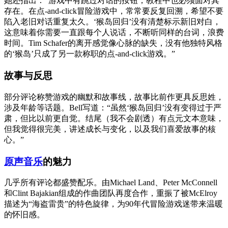
她还指出：“游戏中有跳过对话的按钮，教程中也必须面对其
存在。在点-and-click冒险游戏中，常常要反复回溯，希望不要
陷入老旧对话重复太久。‘猴岛回归’没有清楚标示新旧对白，
这意味着你需要一直跟每个人说话，不断听同样的台词，浪费
时间。Tim Schafer的离开感觉像心脉的缺失，没有他独特风格
的‘猴岛’只成了另一款称职的点-and-click游戏。”
故事与反思
部分评论称赞游戏的幽默和故事线，故事比前作更具反思姓，
涉及年龄等话题。Bell写道：“虽然‘猴岛回归’没有变得过于严
肃，但比以前更自觉。结尾（我不会剧透）有点元文本意味，
但我觉得很完美，讲述成长与变化，以及我们喜爱故事的核
心。”
原声音乐
的魅力
几乎所有评论都盛赞配乐。由Michael Land、Peter McConnell
和Clint Bajakian组成的作曲团队再度合作，重振了被McElroy
描述为“海盗雷贵”的特色旋律，为90年代冒险游戏迷带来温暖
的怀旧感。