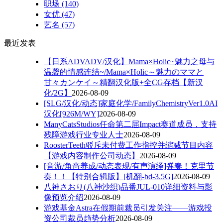
职场
(140)
女优
(47)
艺名
(57)
最近发表
【日系ADVADV/汉化】Mama×Holic~魅力之母与
温馨的情感连结~/Mama×Holic～魅力のママと
甘々カンケイ～精翻汉化版+全CG存档【新汉
化/2G】
2026-08-09
[SLG/汉化/动态]家庭化学/FamilyChemistryVer1.0AI
汉化[926M/WY]
2026-08-09
ManyCatsStudios任命第二届Impact赛道成员，支持
残障游戏行业专业人士
2026-08-09
RoosterTeeth驳斥未付费工作指控并缩减节目内容
【游戏内容制作公司动态】
2026-08-09
[音游/角啬养成/动态表现/有声演绎]弹奏！克里节
奏！！【特别合辑版】[机翻-bd-3.5G]
2026-08-09
八神さおり(八神沙织)品番JUL-010详细资料与影
像预览介绍
2026-08-09
游戏基金Astra在假期前裁员引发关注——游戏投
资公司裁员趋势分析
2026-08-09