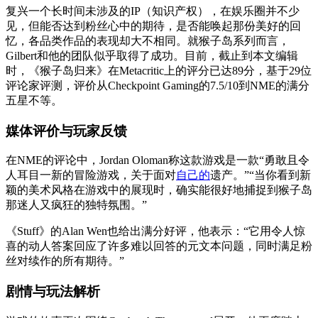
复兴一个长时间未涉及的IP（知识产权），在娱乐圈并不少
见，但能否达到粉丝心中的期待，是否能唤起那份美好的回
忆，各品类作品的表现却大不相同。就猴子岛系列而言，
Gilbert和他的团队似乎取得了成功。目前，截止到本文编辑
时，《猴子岛归来》在Metacritic上的评分已达89分，基于29位
评论家评测，评价从Checkpoint Gaming的7.5/10到NME的满分
五星不等。
媒体评价与玩家反馈
在NME的评论中，Jordan Oloman称这款游戏是一款“勇敢且令
人耳目一新的冒险游戏，关于面对
自己的
遗产。”“当你看到新
颖的美术风格在游戏中的展现时，确实能很好地捕捉到猴子岛
那迷人又疯狂的独特氛围。”
《Stuff》的Alan Wen也给出满分好评，他表示：“它用令人惊
喜的动人答案回应了许多难以回答的元文本问题，同时满足粉
丝对续作的所有期待。”
剧情与玩法解析